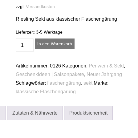
zzgl.
Versandkosten
Riesling Sekt aus klassischer Flaschengärung
Lieferzeit:
3-5 Werktage
2024er
A
In den Warenkorb
Hallgartener
l
Jungfer
t
Artikelnummer:
0126
Kategorien:
Perlwein & Sekt
,
-
e
Geschenkideen | Saisonpakete
,
Neuer Jahrgang
Riesling
r
Schlagwörter:
flaschengärung
,
sekt
Marke:
Sekt
n
klassische Flaschengärung
b.A.
a
-
t
brut-
i
n
Zutaten & Nährwerte
Produktsicherheit
Menge
v
e
: