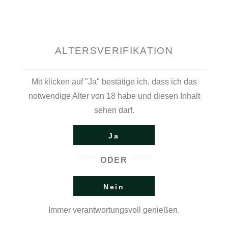
ch
elle Weinfest auf dem Schmidtbergplatz in Bad Schwalbach
ALTERSVERIFIKATION
rn, darauf können sich die Bad Schwalbacher Bürgerinnen
Mit klicken auf "Ja" bestätige ich, dass ich das
enschlösschen
notwendige Alter von 18 habe und diesen Inhalt
ronenschlösschen schenken wir unseren Wein zu Flying
sehen darf.
die Wein und feine Küche lieben.
Ja
sikern im Rheingau. Fröhliche Stimmung, Musik, gute
ODER
des Jahr aufs Neue, Teil dieses lebendigen Festes zu sein.
Nein
orn
er Museums hat sich während der vergangenen Sommer zu
Immer verantwortungsvoll genießen.
em Jahr schon in die fünfte Runde.