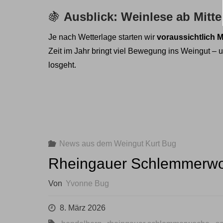
🍇
Ausblick: Weinlese ab Mitt
Je nach Wetterlage starten wir
voraussichtlich 
Zeit im Jahr bringt viel Bewegung ins Weingut – 
losgeht.
News aus dem Weingut Kurt Bug
Rheingauer Schlemmerw
Von
Yvonne Bug
8. März 2026