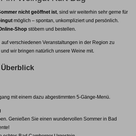
Sommer nicht geöffnet ist
, sind wir weiterhin sehr gerne für
eingut
möglich – spontan, unkompliziert und persönlich.
Online‑Shop
stöbern und bestellen.
auf verschiedenen Veranstaltungen in der Region zu
 und wir bringen natürlich unsere Weine mit.
Überblick
hrgang mit einem dazu abgestimmten 5-Gänge-Menü.
g
rleben. Genießen Sie einen wundervollen
Sommer
in
Bad
nte!
n echtes Bad Camberger Urgestein