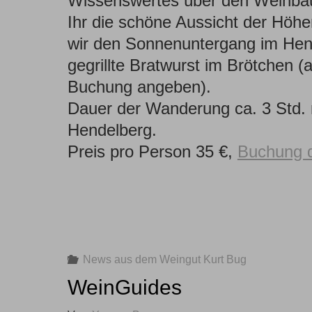
Wissenswertes über den Weinbau
Ihr die schöne Aussicht der Hö
wir den Sonnenuntergang im Hend
gegrillte Bratwurst im Brötchen (al
Buchung angeben).
Dauer der Wanderung ca. 3 Std. 
Hendelberg.
Preis pro Person 35 €,
Buchung d
News aus dem Weingut Kurt Bug
WeinGuides