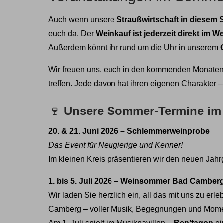
Auch wenn unsere
Straußwirtschaft in diesem 
euch da. Der
Weinkauf ist jederzeit direkt im W
Außerdem könnt ihr rund um die Uhr in unserem
Wir freuen uns, euch in den kommenden Monaten 
treffen. Jede davon hat ihren eigenen Charakter –
🍷
Unsere Sommer‑Termine im 
20. & 21. Juni 2026 – Schlemmerweinprobe
Das Event für Neugierige und Kenner!
Im kleinen Kreis präsentieren wir den neuen Ja
1. bis 5. Juli 2026 – Weinsommer Bad Camber
Wir laden Sie herzlich ein, all das mit uns zu e
Camberg
– voller Musik, Begegnungen und Mome
Am 1. Juli spielt im Musikpavillon –
Ben’tagon
ei