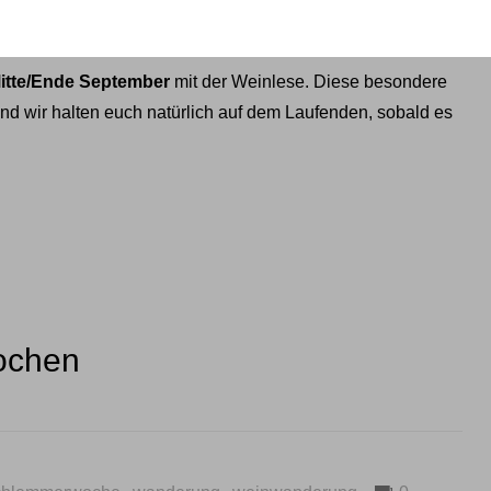
e September
Mitte/Ende September
mit der Weinlese. Diese besondere
und wir halten euch natürlich auf dem Laufenden, sobald es
ochen