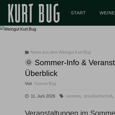
Zum
Inhalt
START
WEINE
springen
News aus dem Weingut Kurt Bug
🌞 Sommer-Info & Veranst
Überblick
Von
Yvonne Bug
11. Juni 2026
sommer
,
straußwirtschaft
,
Veranstaltungen im Somme